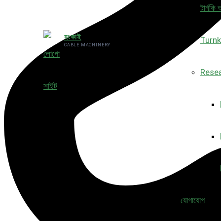
টার্নকি
হংকাই
Turnk
CABLE MACHINERY
Rese
যোগাযোগ