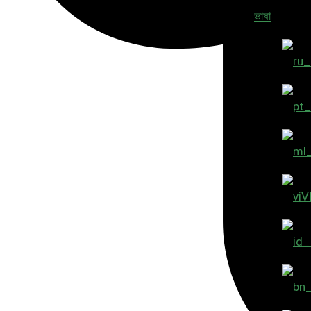
ভাষা
V