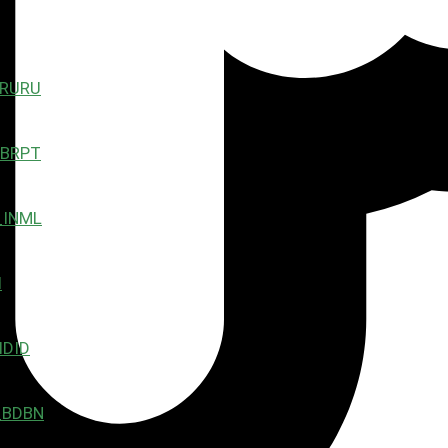
RU
PT
ML
I
ID
BN