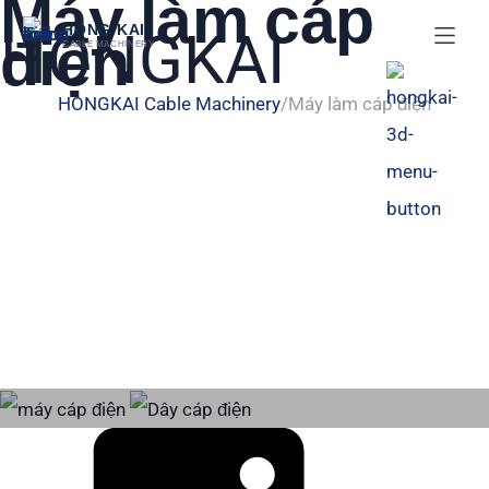
Máy làm cáp
跳
HỒNG KAI
điện
CABLE MACHINERY
至
内
HONGKAI Cable Machinery
Máy làm cáp điện
容