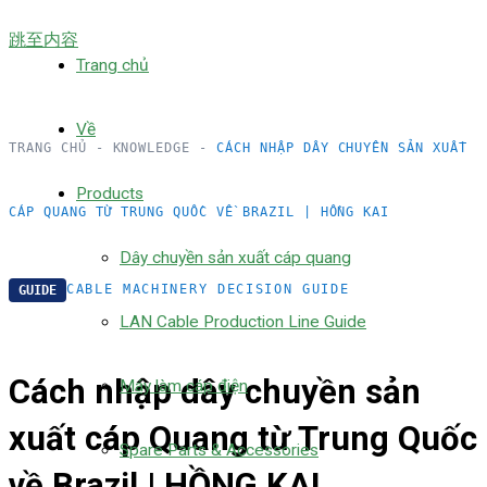
跳至内容
Trang chủ
Về
TRANG CHỦ
-
KNOWLEDGE
-
CÁCH NHẬP DÂY CHUYỀN SẢN XUẤT
Products
CÁP QUANG TỪ TRUNG QUỐC VỀ BRAZIL | HỒNG KAI
Dây chuyền sản xuất cáp quang
CABLE MACHINERY DECISION GUIDE
GUIDE
LAN Cable Production Line Guide
Cách nhập dây chuyền sản
Máy làm cáp điện
xuất cáp Quang từ Trung Quốc
Spare Parts & Accessories
về Brazil | HỒNG KAI