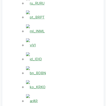
RU
PT
ML
VI
ID
BN
KO
AR