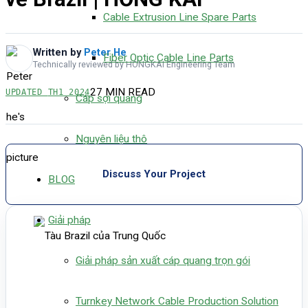
Cable Extrusion Line Spare Parts
Written by
Peter He
Fiber Optic Cable Line Parts
Technically reviewed by HONGKAI Engineering Team
27 MIN READ
UPDATED
TH1 2024
Cáp sợi quang
Nguyên liệu thô
Discuss Your Project
BLOG
Giải pháp
Giải pháp sản xuất cáp quang trọn gói
Turnkey Network Cable Production Solution