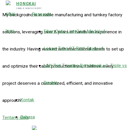
HONGKAI
CABLE MACHINERY
Research
My background is in cable manufacturing and turnkey factory
Fiber-Optic Line Cost Model v1
solutions, leveraging over 8 years of hands-on experience in
Loose-Tube SZ Pitch Study v1
the industry. Having worked with international clients to set up
LAN Pair Twisting Benchmark v1: Triple vs
and optimize their cable production lines, I believe every
Double
project deserves a customized, efficient, and innovative
Kontak
approach.
Bahasa
Tentang saya