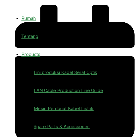
跳
Rumah
至
Tentang
内
Products
容
Lini produksi Kabel Serat Optik
LAN Cable Production Line Guide
Mesin Pembuat Kabel Listrik
Spare Parts & Accessories