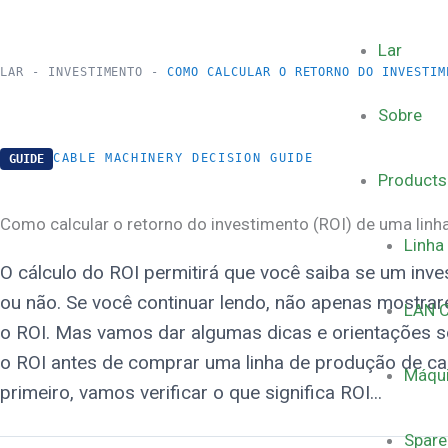
跳
Lar
LAR
-
INVESTIMENTO
-
COMO CALCULAR O RETORNO DO INVESTIM
至
Sobre
内
CABLE MACHINERY DECISION GUIDE
GUIDE
Products
Como calcular o retorno do investimento (ROI) de uma lin
容
Linha
O cálculo do ROI permitirá que você saiba se um inve
ou não. Se você continuar lendo, não apenas mostra
LAN C
o ROI. Mas vamos dar algumas dicas e orientações s
o ROI antes de comprar uma linha de produção de ca
Máqui
primeiro, vamos verificar o que significa ROI...
Spare