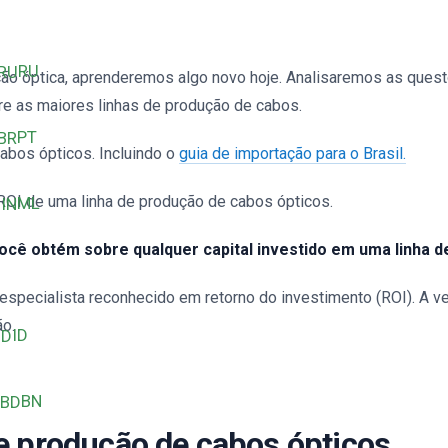
RU
ão óptica, aprenderemos algo novo hoje. Analisaremos as ques
re as maiores linhas de produção de cabos.
PT
abos ópticos. Incluindo o
guia de importação para o Brasil.
ROI de uma linha de produção de cabos ópticos.
ML
 você obtém sobre qualquer capital investido em uma linha
specialista reconhecido em retorno do investimento (ROI). A veri
ão.
ID
BN
de produção de cabos ópticos