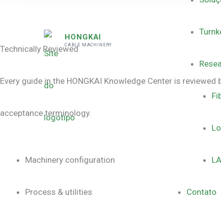
Turnk
HONGKAI
CABLE MACHINERY
Technically Reviewed
Resea
Every guide in the HONGKAI Knowledge Center is reviewed by 
Fi
acceptance terminology.
Lo
Machinery configuration
LA
Process & utilities
Contato