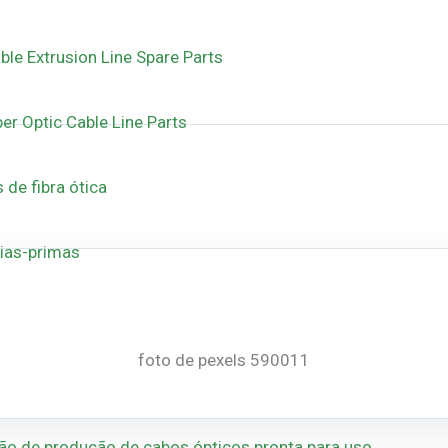
ble Extrusion Line Spare Parts
ber Optic Cable Line Parts
 de fibra ótica
ias-primas
foto de pexels 590011
ão de produção de cabos ópticos pronta para uso