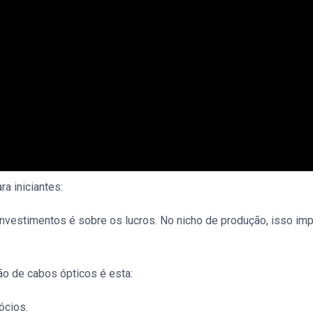
a iniciantes:
vestimentos é sobre os lucros. No nicho de produção, isso impl
ão de cabos ópticos é esta:
ócios.