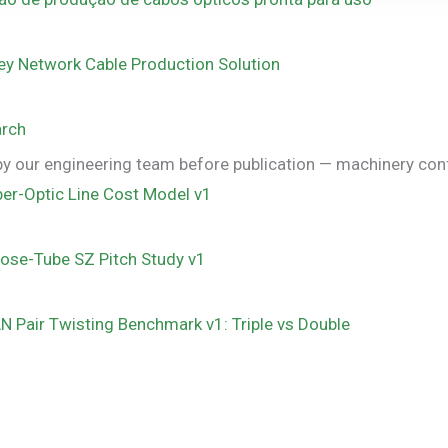
ey Network Cable Production Solution
rch
our engineering team before publication — machinery configu
ber-Optic Line Cost Model v1
ose-Tube SZ Pitch Study v1
N Pair Twisting Benchmark v1: Triple vs Double