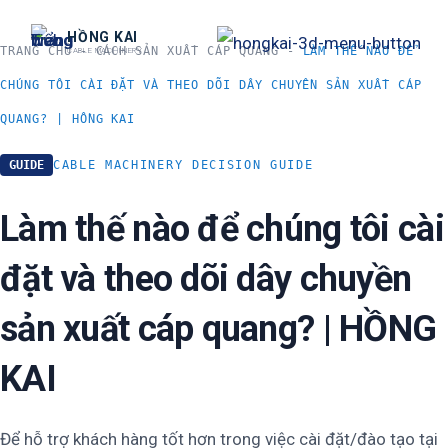
跳
HỒNG KAI
至
TRANG CHỦ
-
CÁCH SẢN XUẤT CÁP QUANG
-
LÀM THẾ NÀO ĐỂ
CABLE MACHINERY
内
CHÚNG TÔI CÀI ĐẶT VÀ THEO DÕI DÂY CHUYỀN SẢN XUẤT CÁP
容
QUANG? | HỒNG KAI
GUIDE
CABLE MACHINERY DECISION GUIDE
Làm thế nào để chúng tôi cài
đặt và theo dõi dây chuyền
sản xuất cáp quang? | HỒNG
KAI
Để hỗ trợ khách hàng tốt hơn trong việc cài đặt/đào tạo tại