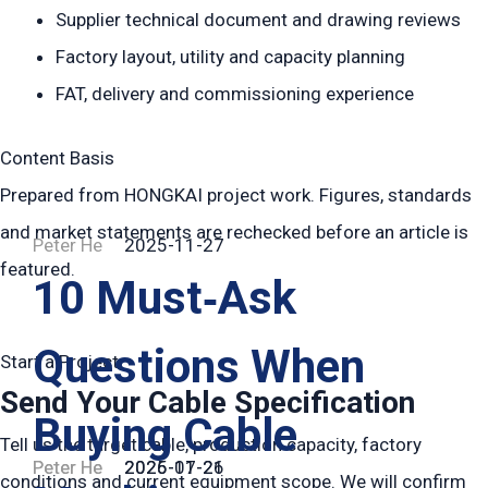
Supplier technical document and drawing reviews
Factory layout, utility and capacity planning
FAT, delivery and commissioning experience
Content Basis
Prepared from HONGKAI project work. Figures, standards
and market statements are rechecked before an article is
Peter He
2025-11-27
featured.
10 Must‑Ask
Questions When
Start a Project
Send Your Cable Specification
Buying Cable
Tell us the target cable, production capacity, factory
Peter He
Peter He
2026-07-26
2025-11-21
conditions and current equipment scope. We will confirm