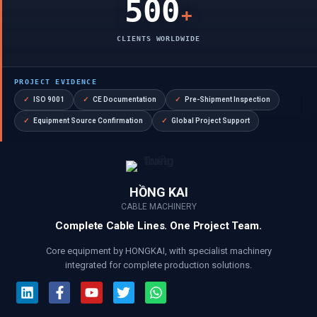
500
+
CLIENTS WORLDWIDE
PROJECT EVIDENCE
✓
ISO 9001
✓
CE Documentation
✓
Pre-Shipment Inspection
✓
Equipment Source Confirmation
✓
Global Project Support
HỒNG KAI
CABLE MACHINERY
Complete Cable Lines. One Project Team.
Core equipment by HONGKAI, with specialist machinery
integrated for complete production solutions.
Linkedin
Facebook-
Youtube
Twitter
Whatsapp
f