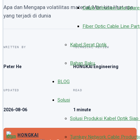
Apa dan Mengapa volatilitas material, Mari kita lihat apa
Cable Extrusion Line Spare
yang terjadi di dunia
Fiber Optic Cable Line Part
Kabel Serat Optik
WRITTEN BY
TECHNICAL REVIEW
Bahan Baku
Peter He
HONGKAI Engineering
BLOG
UPDATED
READ
Solusi
2026-08-06
1 minute
Solusi Produksi Kabel Optik Siap
HONGKAI
Turnkey Network Cable Productio
CABLE MACHINERY