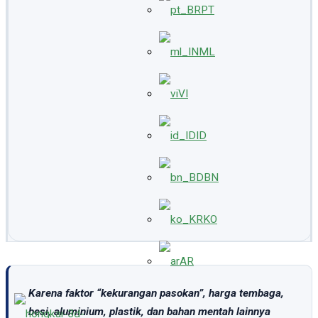
PT
ML
VI
ID
BN
KO
AR
Karena faktor “kekurangan pasokan”, harga tembaga,
besi, aluminium, plastik, dan bahan mentah lainnya