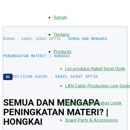
跳
Rumah
至
Tentang
RUMAH
-
KABEL SERAT OPTIK
-
SEMUA DAN MENGAPA
内
Products
PENINGKATAN MATERI? | HONGKAI
容
Lini produksi Kabel Serat Optik
DECISION GUIDE · KABEL SERAT OPTIK
DG
LAN Cable Production Line Guid
SEMUA DAN MENGAPA
Mesin Pembuat Kabel Listrik
PENINGKATAN MATERI? |
HONGKAI
Spare Parts & Accessories