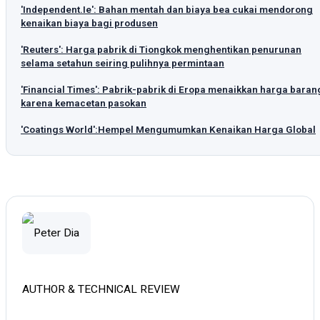
'Independent.Ie': Bahan mentah dan biaya bea cukai mendorong
kenaikan biaya bagi produsen
'Reuters': Harga pabrik di Tiongkok menghentikan penurunan
selama setahun seiring pulihnya permintaan
'Financial Times': Pabrik-pabrik di Eropa menaikkan harga baran
karena kemacetan pasokan
'Coatings World':Hempel Mengumumkan Kenaikan Harga Global
AUTHOR & TECHNICAL REVIEW