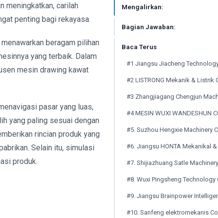
n meningkatkan, carilah
Mengalirkan:
gat penting bagi rekayasa.
Bagian Jawaban:
, menawarkan beragam pilihan
Baca Terus
mesinnya yang terbaik. Dalam
#1 Jiangsu Jiacheng Technology
dusen mesin drawing kawat
#2 LISTRONG Mekanik & Listrik C
#3 Zhangjiagang Chengjun Machi
menavigasi pasar yang luas,
#4 MESIN WUXI WANDESHUN CO
h yang paling sesuai dengan
#5. Suzhou Hengxie Machinery Co
emberikan rincian produk yang
#6. Jiangsu HONTA Mekanikal & El
brikan. Selain itu, simulasi
asi produk.
#7. Shijiazhuang Satle Machiner
#8. Wuxi Pingsheng Technology C
#9. Jiangsu Brainpower Intellige
#10. Sanfeng elektromekanis Co.