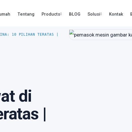
umah
Tentang
Products
BLOG
Solusi
Kontak
INA: 10 PILIHAN TERATAS |
t di
ratas |