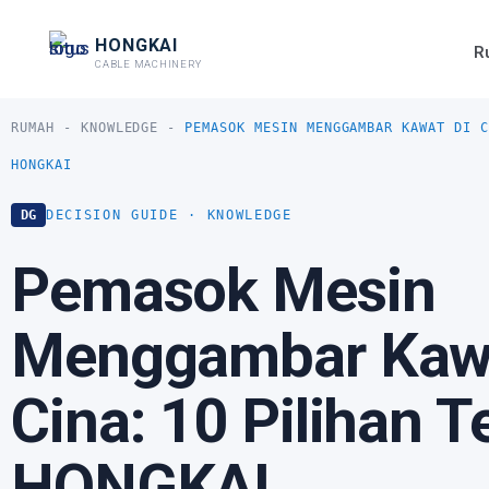
跳
HONGKAI
R
至
CABLE MACHINERY
内
容
RUMAH
-
KNOWLEDGE
-
PEMASOK MESIN MENGGAMBAR KAWAT DI C
HONGKAI
DG
DECISION GUIDE · KNOWLEDGE
Pemasok Mesin
Menggambar Kawa
Cina: 10 Pilihan Te
HONGKAI