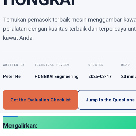
Temukan pemasok terbaik mesin menggambar kawat 
peralatan dengan kualitas terbaik dan terpercaya un
kawat Anda.
WRITTEN BY
TECHNICAL REVIEW
UPDATED
READ
Peter He
HONGKAI Engineering
2025-03-17
20 min
Get the Evaluation Checklist
Jump to the Questions
Mengalirkan: