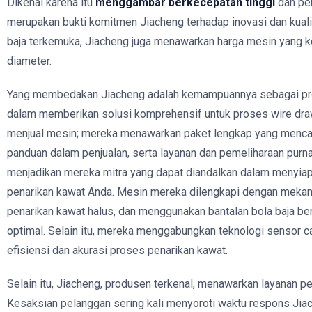
Dikenal karena itu
menggambar berkecepatan tinggi
dan per
merupakan bukti komitmen Jiacheng terhadap inovasi dan kual
baja terkemuka, Jiacheng juga menawarkan harga mesin yang k
diameter.
Yang membedakan Jiacheng adalah kemampuannya sebagai pr
dalam memberikan solusi komprehensif untuk proses wire dra
menjual mesin; mereka menawarkan paket lengkap yang mencak
panduan dalam penjualan, serta layanan dan pemeliharaan purna j
menjadikan mereka mitra yang dapat diandalkan dalam menyia
penarikan kawat Anda. Mesin mereka dilengkapi dengan mek
penarikan kawat halus, dan menggunakan bantalan bola baja berk
optimal. Selain itu, mereka menggabungkan teknologi sensor 
efisiensi dan akurasi proses penarikan kawat.
Selain itu, Jiacheng, produsen terkenal, menawarkan layanan p
Kesaksian pelanggan sering kali menyoroti waktu respons Jia