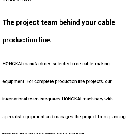
downtime, and hidden costs. Whether you’re launching your first
durability and application needs.
The project team behind your cable
plant, upgrading legacy lines, or comparing turnkey partners,
production line.
use this checklist to pressure‑test vendors with measurable,
verifiable criteria.
HONGKAI manufactures selected core cable-making
equipment. For complete production line projects, our
international team integrates HONGKAI machinery with
specialist equipment and manages the project from planning