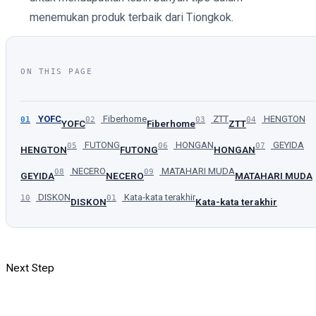
menemukan produk terbaik dari Tiongkok.
ON THIS PAGE
YOFC
Fiberhome
ZTT
HENGTON
01
02
03
04
YOFC
Fiberhome
ZTT
FUTONG
HONGAN
GEYIDA
05
06
07
HENGTON
FUTONG
HONGAN
NECERO
MATAHARI MUDA
08
09
GEYIDA
NECERO
MATAHARI MUDA
DISKON
Kata-kata terakhir
10
01
DISKON
Kata-kata terakhir
Next Step