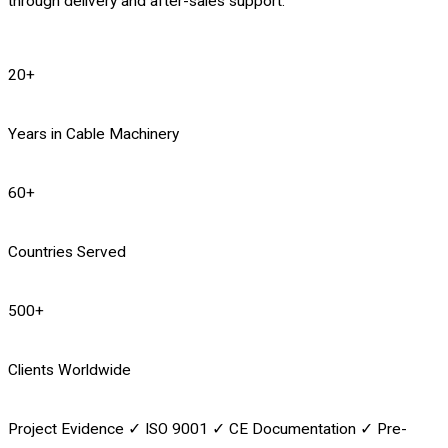
through delivery and after-sales support.
20
+
Years in Cable Machinery
60
+
Countries Served
500
+
Clients Worldwide
Project Evidence
✓
ISO 9001
✓
CE Documentation
✓
Pre-