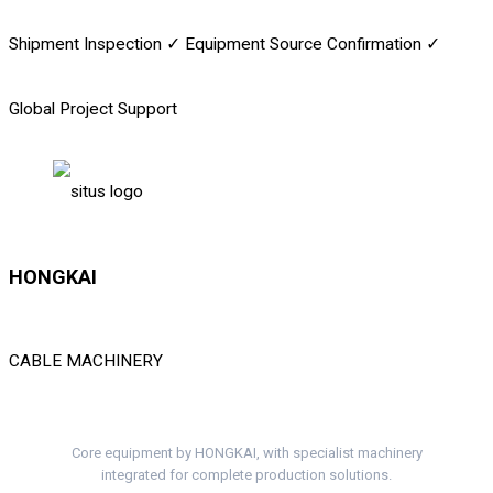
Shipment Inspection
✓
Equipment Source Confirmation
✓
Global Project Support
HONGKAI
CABLE MACHINERY
Complete Cable Lines. One Project Team.
Core equipment by HONGKAI, with specialist machinery
integrated for complete production solutions.