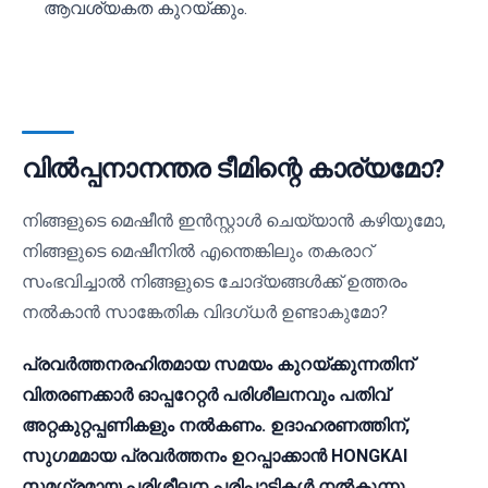
ആവശ്യകത കുറയ്ക്കും.
വിൽപ്പനാനന്തര ടീമിന്റെ കാര്യമോ?
നിങ്ങളുടെ മെഷീൻ ഇൻസ്റ്റാൾ ചെയ്യാൻ കഴിയുമോ,
നിങ്ങളുടെ മെഷീനിൽ എന്തെങ്കിലും തകരാറ്
സംഭവിച്ചാൽ നിങ്ങളുടെ ചോദ്യങ്ങൾക്ക് ഉത്തരം
നൽകാൻ സാങ്കേതിക വിദഗ്ധർ ഉണ്ടാകുമോ?
പ്രവർത്തനരഹിതമായ സമയം കുറയ്ക്കുന്നതിന്
വിതരണക്കാർ ഓപ്പറേറ്റർ പരിശീലനവും പതിവ്
അറ്റകുറ്റപ്പണികളും നൽകണം. ഉദാഹരണത്തിന്,
സുഗമമായ പ്രവർത്തനം ഉറപ്പാക്കാൻ HONGKAI
സമഗ്രമായ പരിശീലന പരിപാടികൾ നൽകുന്നു.