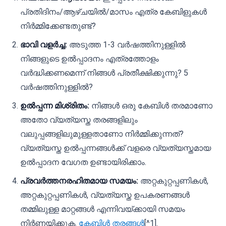
പ്രതിദിനം/ആഴ്ചയിൽ/മാസം എത്ര കേബിളുകൾ
നിർമ്മിക്കേണ്ടതുണ്ട്?
ഭാവി വളർച്ച:
അടുത്ത 1-3 വർഷത്തിനുള്ളിൽ
നിങ്ങളുടെ ഉൽപ്പാദനം എത്രത്തോളം
വർദ്ധിക്കണമെന്ന് നിങ്ങൾ പ്രതീക്ഷിക്കുന്നു? 5
വർഷത്തിനുള്ളിൽ?
ഉൽപ്പന്ന മിശ്രിതം:
നിങ്ങൾ ഒരു കേബിൾ തരമാണോ
അതോ വ്യത്യസ്ത തരങ്ങളിലും
വലുപ്പങ്ങളിലുമുള്ളതാണോ നിർമ്മിക്കുന്നത്?
വ്യത്യസ്ത ഉൽപ്പന്നങ്ങൾക്ക് വളരെ വ്യത്യസ്തമായ
ഉൽപ്പാദന വേഗത ഉണ്ടായിരിക്കാം.
പ്രവർത്തനരഹിതമായ സമയം:
അറ്റകുറ്റപ്പണികൾ,
അറ്റകുറ്റപ്പണികൾ, വ്യത്യസ്ത ഉപകരണങ്ങൾ
തമ്മിലുള്ള മാറ്റങ്ങൾ എന്നിവയ്ക്കായി സമയം
നിർണയിക്കുക.
കേബിൾ തരങ്ങൾ
[^1].