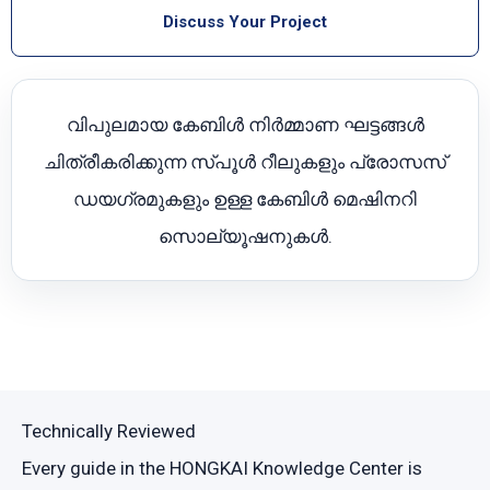
Discuss Your Project
വിപുലമായ കേബിൾ നിർമ്മാണ ഘട്ടങ്ങൾ
ചിത്രീകരിക്കുന്ന സ്പൂൾ റീലുകളും പ്രോസസ്
ഡയഗ്രമുകളും ഉള്ള കേബിൾ മെഷിനറി
സൊല്യൂഷനുകൾ.
Technically Reviewed
Every guide in the HONGKAI Knowledge Center is