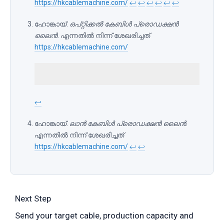
https://hkcablemachine.com/
↩
↩
↩
↩
↩
↩
ഹോങ്കായ്.
ഒപ്റ്റിക്കൽ കേബിൾ പ്രൊഡക്ഷൻ
ലൈൻ
. എന്നതിൽ നിന്ന് ശേഖരിച്ചത്
https://hkcablemachine.com/
↩
ഹോങ്കായ്.
ലാൻ കേബിൾ പ്രൊഡക്ഷൻ ലൈൻ
.
എന്നതിൽ നിന്ന് ശേഖരിച്ചത്
https://hkcablemachine.com/
↩
↩
Next Step
Send your target cable, production capacity and