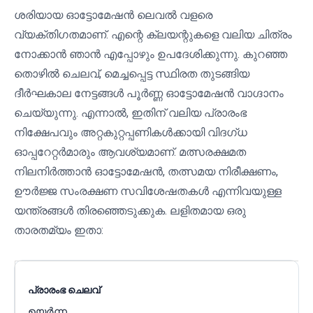
ശരിയായ ഓട്ടോമേഷൻ ലെവൽ വളരെ
വ്യക്തിഗതമാണ്. എന്റെ ക്ലയന്റുകളെ വലിയ ചിത്രം
നോക്കാൻ ഞാൻ എപ്പോഴും ഉപദേശിക്കുന്നു. കുറഞ്ഞ
തൊഴിൽ ചെലവ്, മെച്ചപ്പെട്ട സ്ഥിരത തുടങ്ങിയ
ദീർഘകാല നേട്ടങ്ങൾ പൂർണ്ണ ഓട്ടോമേഷൻ വാഗ്ദാനം
ചെയ്യുന്നു. എന്നാൽ, ഇതിന് വലിയ പ്രാരംഭ
നിക്ഷേപവും അറ്റകുറ്റപ്പണികൾക്കായി വിദഗ്ധ
ഓപ്പറേറ്റർമാരും ആവശ്യമാണ്. മത്സരക്ഷമത
നിലനിർത്താൻ ഓട്ടോമേഷൻ, തത്സമയ നിരീക്ഷണം,
ഊർജ്ജ സംരക്ഷണ സവിശേഷതകൾ എന്നിവയുള്ള
യന്ത്രങ്ങൾ തിരഞ്ഞെടുക്കുക. ലളിതമായ ഒരു
താരതമ്യം ഇതാ:
പ്രാരംഭ ചെലവ്
ഉയർന്ന