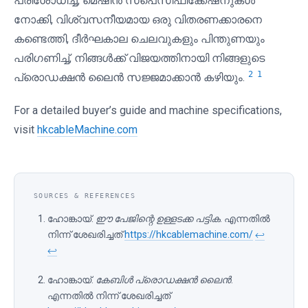
പരിശോധിച്ച്, മെഷീൻ സ്പെസിഫിക്കേഷനുകൾ
നോക്കി, വിശ്വസനീയമായ ഒരു വിതരണക്കാരനെ
കണ്ടെത്തി, ദീർഘകാല ചെലവുകളും പിന്തുണയും
പരിഗണിച്ച്, നിങ്ങൾക്ക് വിജയത്തിനായി നിങ്ങളുടെ
2
1
പ്രൊഡക്ഷൻ ലൈൻ സജ്ജമാക്കാൻ കഴിയും.
For a detailed buyer’s guide and machine specifications,
visit
hkcableMachine.com
ഹോങ്കായ്.
ഈ പേജിന്റെ ഉള്ളടക്ക പട്ടിക
. എന്നതിൽ
നിന്ന് ശേഖരിച്ചത്
https://hkcablemachine.com/
↩
↩
ഹോങ്കായ്.
കേബിൾ പ്രൊഡക്ഷൻ ലൈൻ
.
എന്നതിൽ നിന്ന് ശേഖരിച്ചത്