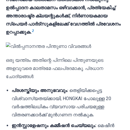
ഉൽപ്പാദന കാലതാമസം ഒഴിവാക്കാൻ, പ്രത്യേകിച്ച്
അന്താരാഷ്ട്ര ക്ലയന്റുകൾക്ക്, നിർണായകമായ
സ്പെയർ പാർട്സുകളിലേക്ക് വേഗത്തിൽ പ്രവേശനം
2
ഉറപ്പാക്കുക.
ഒരു യന്ത്രം അതിന്റെ പിന്നിലെ പിന്തുണയുടെ
അളവുവരെ മാത്രമേ ഫലപ്രദമാകൂ. പ്രധാന
ചോദ്യങ്ങൾ:
പ്രശസ്തിയും അനുഭവവും
: തെളിയിക്കപ്പെട്ട
വിശ്വാസ്യതയ്ക്കായി, HONGKAI പോലുള്ള 20
വർഷത്തിലധികം വ്യവസായ പരിചയമുള്ള
വിതരണക്കാർക്ക് മുൻഗണന നൽകുക.
ഇൻസ്റ്റാളേഷനും കമ്മീഷൻ ചെയ്യലും:
മെഷീൻ