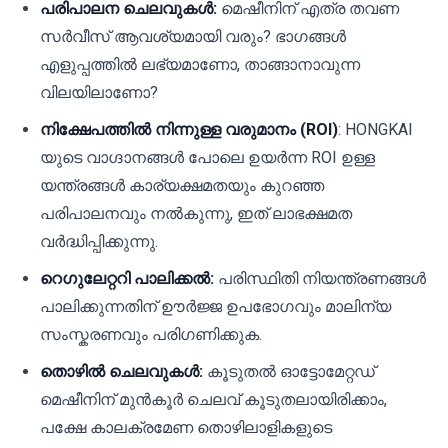
പരിപാലന ചെലവുകൾ:
മെഷീനിന് എത്ര തവണ
സർവീസ് ആവശ്യമായി വരും? ഭാഗങ്ങൾ
എളുപ്പത്തിൽ ലഭ്യമാണോ, താങ്ങാനാവുന്ന
വിലയിലാണോ?
നിക്ഷേപത്തിൽ നിന്നുള്ള വരുമാനം (ROI)
: HONGKAI
യുടെ വാഗ്ദാനങ്ങൾ പോലെ ഉയർന്ന ROI ഉള്ള
യന്ത്രങ്ങൾ കാര്യക്ഷമതയും കുറഞ്ഞ
പരിപാലനവും നൽകുന്നു, ഇത് ലാഭക്ഷമത
വർദ്ധിപ്പിക്കുന്നു.
റെഗുലേറ്ററി പാലിക്കൽ:
പരിസ്ഥിതി നിയന്ത്രണങ്ങൾ
പാലിക്കുന്നതിന് ഊർജ്ജ ഉപഭോഗവും മാലിന്യ
സംസ്കരണവും പരിഗണിക്കുക.
തൊഴിൽ ചെലവുകൾ:
കൂടുതൽ ഓട്ടോമേറ്റഡ്
മെഷീനിന് മുൻകൂർ ചെലവ് കൂടുതലായിരിക്കാം,
പക്ഷേ കാലക്രമേണ തൊഴിലാളികളുടെ