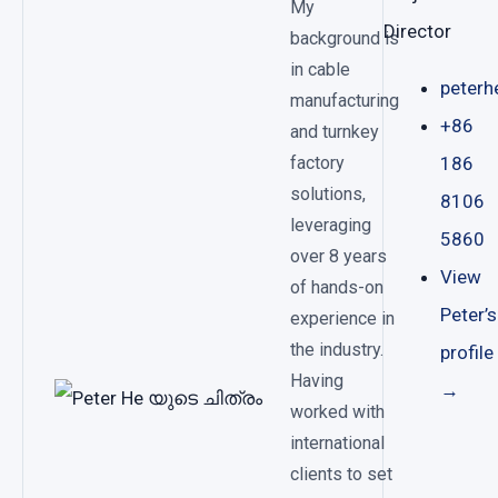
My
Director
background is
in cable
peter
manufacturing
+86
and turnkey
factory
186
solutions,
8106
leveraging
5860
over 8 years
View
of hands-on
Peter’s
experience in
the industry.
profile
Having
→
worked with
international
clients to set