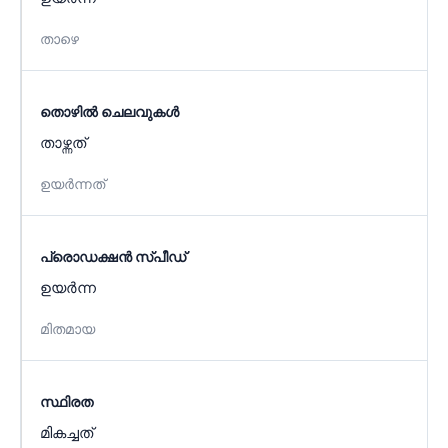
താഴെ
തൊഴിൽ ചെലവുകൾ
താഴ്ന്നത്
ഉയർന്നത്
പ്രൊഡക്ഷൻ സ്പീഡ്
ഉയർന്ന
മിതമായ
സ്ഥിരത
മികച്ചത്