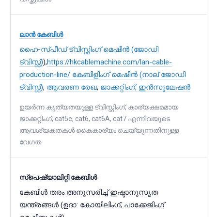
ലാൻ കേബിൾ
ഹൈ-സ്പീഡ് ട്വിസ്റ്റിംഗ് മെഷീൻ (ജോഡി
ട്വിസ്റ്റ്)
),
https://hkcablemachine.com/lan-cable-
production-line/
കേബിളിംഗ് മെഷീൻ (നാല് ജോഡി
ട്വിസ്റ്റ്)
,
ആവരണ രേഖ
,
ജാക്കറ്റിംഗ്, ഇൻസുലേഷൻ
ഉയർന്ന കൃത്യതയുള്ള ട്വിസ്റ്റിംഗ്, കാര്യക്ഷമമായ
ജാക്കറ്റിംഗ്, cat5e, cat6, cat6A, cat7 എന്നിവയുടെ
ആവശ്യകതകൾ കൈകാര്യം ചെയ്യുന്നതിനുള്ള
വേഗത.
സ്പെഷ്യാലിറ്റി കേബിൾ
കേബിൾ തരം അനുസരിച്ച് ഇഷ്ടാനുസൃത
യന്ത്രങ്ങൾ (ഉദാ: കോയിലിംഗ്, പാക്കേജിംഗ്