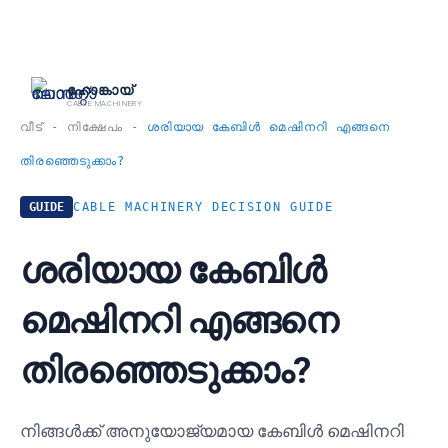
跳
至
内
ഹോങ്കായ്
CABLE MACHINERY
容
വീട്
-
നിക്ഷേപം
-
ശരിയായ കേബിൾ മെഷിനറി എങ്ങനെ
തിരഞ്ഞെടുക്കാം?
GUIDE
CABLE MACHINERY DECISION GUIDE
ശരിയായ കേബിൾ
മെഷിനറി എങ്ങനെ
തിരഞ്ഞെടുക്കാം?
നിങ്ങൾക്ക് അനുയോജ്യമായ കേബിൾ മെഷിനറി