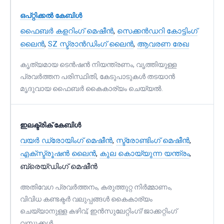
ഒപ്റ്റിക്കൽ കേബിൾ
ഫൈബർ കളറിംഗ് മെഷീൻ
,
സെക്കൻഡറി കോട്ടിംഗ്
ലൈൻ
,
SZ സ്ട്രാൻഡിംഗ് ലൈൻ
,
ആവരണ രേഖ
കൃത്യമായ ടെൻഷൻ നിയന്ത്രണം, വൃത്തിയുള്ള
പ്രവർത്തന പരിസ്ഥിതി, കേടുപാടുകൾ തടയാൻ
മൃദുവായ ഫൈബർ കൈകാര്യം ചെയ്യൽ.
ഇലക്ട്രിക് കേബിൾ
വയർ ഡ്രോയിംഗ് മെഷീൻ
,
സ്ട്രോണ്ടിംഗ് മെഷീൻ
,
എക്സ്ട്രൂഷൻ ലൈൻ
,
കുല കൊയ്യുന്ന യന്ത്രം
,
ബ്രെയ്ഡിംഗ് മെഷീൻ
അതിവേഗ പ്രവർത്തനം, കരുത്തുറ്റ നിർമ്മാണം,
വിവിധ കണ്ടക്ടർ വലുപ്പങ്ങൾ കൈകാര്യം
ചെയ്യാനുള്ള കഴിവ്, ഇൻസുലേറ്റിംഗ്/ജാക്കറ്റിംഗ്
വസ്തുക്കൾ