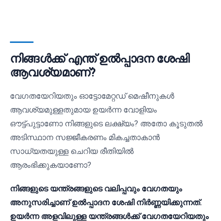
നിങ്ങൾക്ക് എന്ത് ഉൽപ്പാദന ശേഷി
ആവശ്യമാണ്?
വേഗതയേറിയതും ഓട്ടോമേറ്റഡ് മെഷീനുകൾ
ആവശ്യമുള്ളതുമായ ഉയർന്ന വോളിയം
ഔട്ട്‌പുട്ടാണോ നിങ്ങളുടെ ലക്ഷ്യം? അതോ കൂടുതൽ
അടിസ്ഥാന സജ്ജീകരണം മികച്ചതാകാൻ
സാധ്യതയുള്ള ചെറിയ രീതിയിൽ
ആരംഭിക്കുകയാണോ?
നിങ്ങളുടെ യന്ത്രങ്ങളുടെ വലിപ്പവും വേഗതയും
അനുസരിച്ചാണ് ഉൽപ്പാദന ശേഷി നിർണ്ണയിക്കുന്നത്.
ഉയർന്ന അളവിലുള്ള യന്ത്രങ്ങൾക്ക് വേഗതയേറിയതും