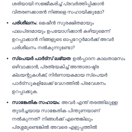
ശരിയായി സജ്ജീകരിച്ച് പ്രവർത്തിപ്പിക്കാൻ
വിതരണക്കാരൻ നിങ്ങളെ സഹായിക്കുമോ?
പരിശീലനം:
മെഷീൻ സുരക്ഷിതമായും
ഫലപ്രദമായും ഉപയോഗിക്കാൻ കഴിയുമെന്ന്
ഉറപ്പാക്കാൻ നിങ്ങളുടെ ഓപ്പറേറ്റർമാർക്ക് അവർ
പരിശീലനം നൽകുന്നുണ്ടോ?
സ്പെയർ പാർട്സ് ലഭ്യത
: ഉൽപ്പാദന കാലതാമസം
ഒഴിവാക്കാൻ, പ്രത്യേകിച്ച് അന്താരാഷ്ട്ര
ക്ലയന്റുകൾക്ക്, നിർണായകമായ സ്പെയർ
പാർട്സുകളിലേക്ക് വേഗത്തിൽ പ്രവേശനം
ഉറപ്പാക്കുക.
സാങ്കേതിക സഹായം:
അവർ എന്ത് തരത്തിലുള്ള
തുടർച്ചയായ സാങ്കേതിക പിന്തുണയാണ്
നൽകുന്നത്? നിങ്ങൾക്ക് എന്തെങ്കിലും
പ്രശ്നമുണ്ടെങ്കിൽ അവരെ എളുപ്പത്തിൽ