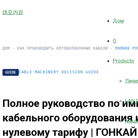
跳至内容
Дом
О
ДОМ
-
КАК ПРОИЗВОДИТЬ ОПТОВОЛОКОННЫЕ КАБЕЛИ
-
ПОЛНОЕ РУ
Products
CABLE MACHINERY DECISION GUIDE
GUIDE
Лини
Полное руководство по им
LAN C
кабельного оборудования 
Маши
нулевому тарифу | ГОНКАЙ