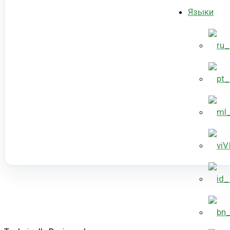
Языки
V