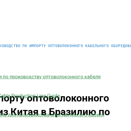
КОВОДСТВО ПО ИМПОРТУ ОПТОВОЛОКОННОГО КАБЕЛЬНОГО ОБОРУДОВ
я по производству оптоволоконного кабеля
порту оптоволоконного
able Production Line Guide
из Китая в Бразилию по
на для производства электрического кабеля