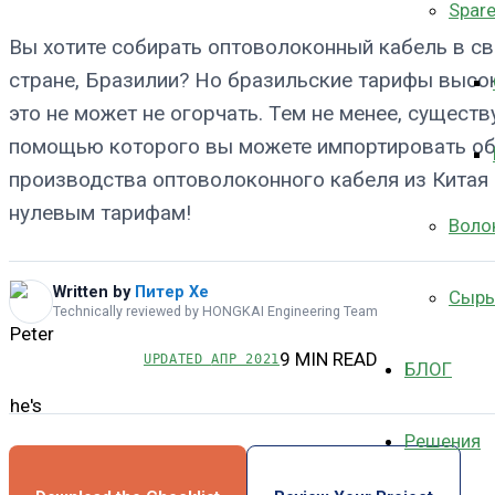
Spare
Вы хотите собирать оптоволоконный кабель в с
стране, Бразилии? Но бразильские тарифы высоки
это не может не огорчать. Тем не менее, существ
помощью которого вы можете импортировать об
производства оптоволоконного кабеля из Китая
нулевым тарифам!
Воло
Written by
Питер Хе
Сырь
Technically reviewed by HONGKAI Engineering Team
9 MIN READ
UPDATED
АПР 2021
БЛОГ
Решения