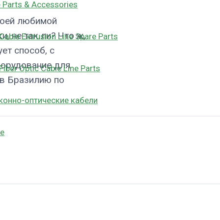
 Parts & Accessories
воей любимой
, не так ли? Что ж,
Cable Extrusion Line Spare Parts
ует способ, с
орудование для
Fiber Optic Cable Line Parts
 в Бразилию по
конно-оптические кабели
е