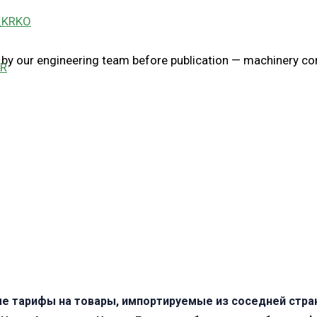
KO
 our engineering team before publication — machinery config
R
вые тарифы на товары, импортируемые из соседней стра