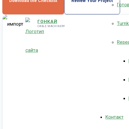
Download the Checklist
Review Your Project
Гото
ГОНКАЙ
Turnk
CABLE MACHINERY
Rese
Контакт