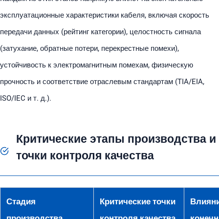
эксплуатационные характеристики кабеля, включая скорость
передачи данных (рейтинг категории), целостность сигнала
(затухание, обратные потери, перекрестные помехи),
устойчивость к электромагнитным помехам, физическую
прочность и соответствие отраслевым стандартам (TIA/EIA,
ISO/IEC и т. д.).
Критические этапы производства и
точки контроля качества
Стадия
Критические точки
Влияни
производства
контроля качества
конечн