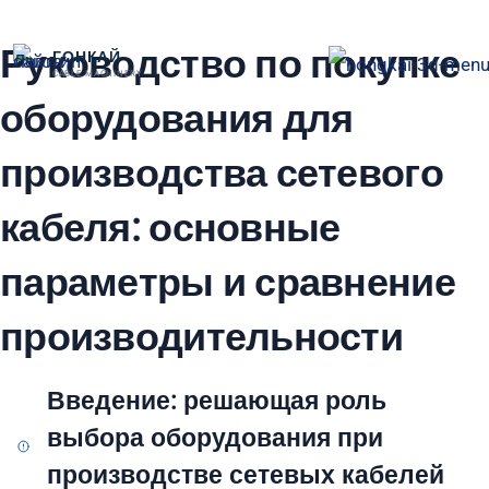
跳
Руководство по покупке
至
ГОНКАЙ
CABLE MACHINERY
内
оборудования для
容
производства сетевого
кабеля: основные
параметры и сравнение
производительности
Введение: решающая роль
выбора оборудования при
производстве сетевых кабелей