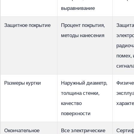
выравнивание
Защитное покрытие
Процент покрытия,
Защита
методы нанесения
электр
радиоч
помех,
сигнал
Размеры куртки
Наружный диаметр,
Физиче
толщина стенки,
эксплу
качество
характ
поверхности
Окончательное
Все электрические
Сертиф