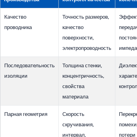
Качество
Точность размеров,
Эффект
проводника
качество
передач
поверхности,
постоя
электропроводность
импеда
Последовательность
Толщина стенки,
Диэлек
изоляции
концентричность,
характе
свойства
контро
материала
Парная геометрия
Скорость
Перекр
скручивания,
помехи
интервал,
потери