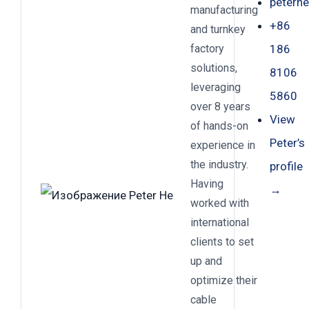
peterh
manufacturing
+86
and turnkey
factory
186
solutions,
8106
leveraging
5860
over 8 years
View
of hands-on
Peter’s
experience in
the industry.
profile
Having
→
worked with
international
clients to set
up and
optimize their
cable