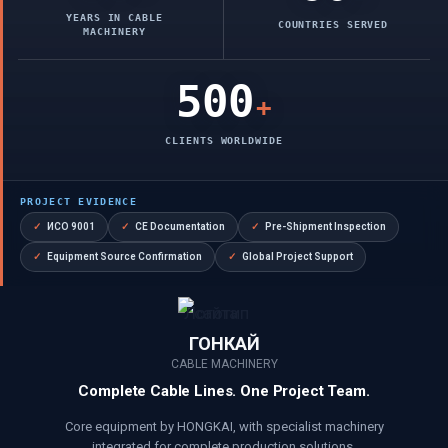
YEARS IN CABLE
COUNTRIES SERVED
MACHINERY
500
+
CLIENTS WORLDWIDE
PROJECT EVIDENCE
✓
ИСО 9001
✓
CE Documentation
✓
Pre-Shipment Inspection
✓
Equipment Source Confirmation
✓
Global Project Support
ГОНКАЙ
CABLE MACHINERY
Complete Cable Lines. One Project Team.
Core equipment by HONGKAI, with specialist machinery
integrated for complete production solutions.