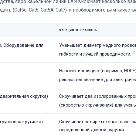
дства, ядро кабельной линии LAN включает несколько ва
ить (Cat5e, Cat6, Cat6A, Cat7), и необходимого вам качест
ФУНКЦИЯ И ВАЖНОСТЬ
и, Оборудование для
Уменьшает диаметр медного провод
4
гибкости и лучшей проводимости.
Наносит изоляцию (например, HDPE
решающее значение для электричес
дварительная скрутка)
Скручивает два изолированных пр
(скоростью скручивания) для умень
групповая крутилка)
Скручивает четыре готовые пары вм
определенной длиной скрутки.