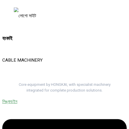
হংকাই
CABLE MACHINERY
Complete Cable Lines. One Project Team.
Core equipment by HONGKAI, with specialist machinery
integrated for complete production solutions.
লিঙ্কডইন