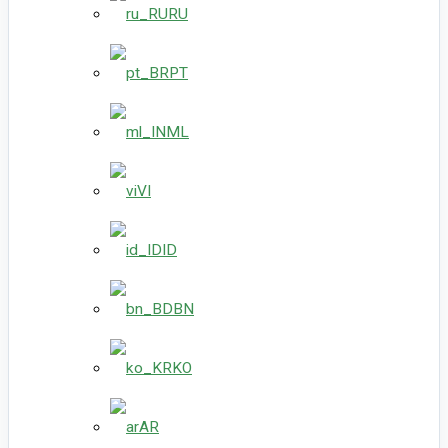
RU
PT
ML
VI
ID
BN
KO
AR