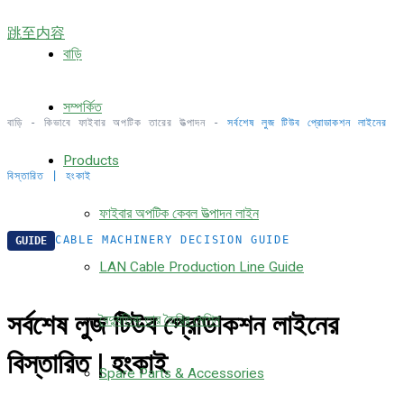
跳至内容
বাড়ি
সম্পর্কিত
বাড়ি
-
কিভাবে ফাইবার অপটিক তারের উত্পাদন
-
সর্বশেষ লুজ টিউব প্রোডাকশন লাইনের
Products
বিস্তারিত | হংকাই
ফাইবার অপটিক কেবল উত্পাদন লাইন
CABLE MACHINERY DECISION GUIDE
GUIDE
LAN Cable Production Line Guide
সর্বশেষ লুজ টিউব প্রোডাকশন লাইনের
বৈদ্যুতিক তার তৈরির মেশিন
বিস্তারিত | হংকাই
Spare Parts & Accessories