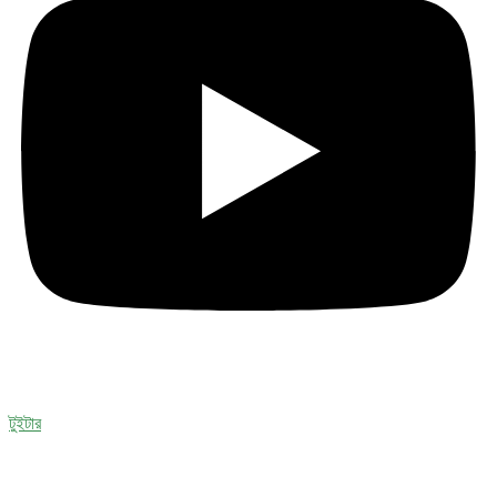
টুইটার