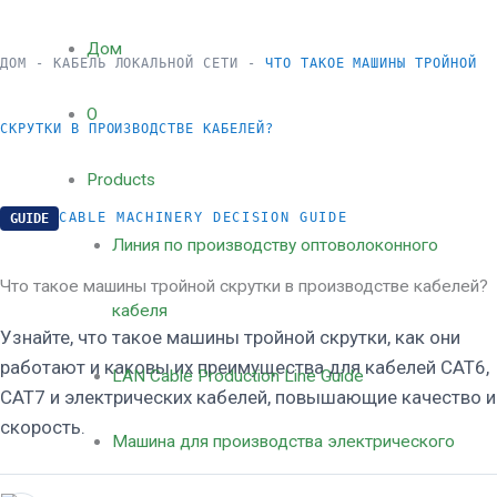
跳
Дом
ДОМ
-
КАБЕЛЬ ЛОКАЛЬНОЙ СЕТИ
-
ЧТО ТАКОЕ МАШИНЫ ТРОЙНОЙ
至
О
СКРУТКИ В ПРОИЗВОДСТВЕ КАБЕЛЕЙ?
内
Products
CABLE MACHINERY DECISION GUIDE
GUIDE
容
Линия по производству оптоволоконного
Что такое машины тройной скрутки в производстве кабелей?
кабеля
Узнайте, что такое машины тройной скрутки, как они
работают и каковы их преимущества для кабелей CAT6,
LAN Cable Production Line Guide
CAT7 и электрических кабелей, повышающие качество и
скорость.
Машина для производства электрического