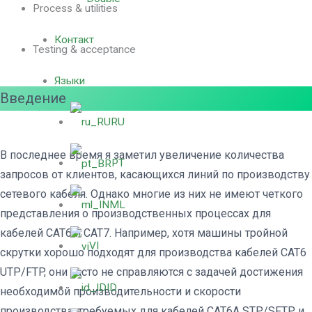
Process & utilities
Контакт
Testing & acceptance
Языки
Введение
RU
В последнее время я заметил увеличение количества
PT
запросов от клиентов, касающихся линий по производству
сетевого кабеля. Однако многие из них не имеют четкого
ML
представления о производственных процессах для
кабелей CAT6 и CAT7. Например, хотя машины тройной
VI
скрутки хорошо подходят для производства кабелей CAT6
UTP/FTP, они часто не справляются с задачей достижения
ID
необходимой производительности и скорости
производства, требуемых для кабелей CAT6A STP/SFTP и