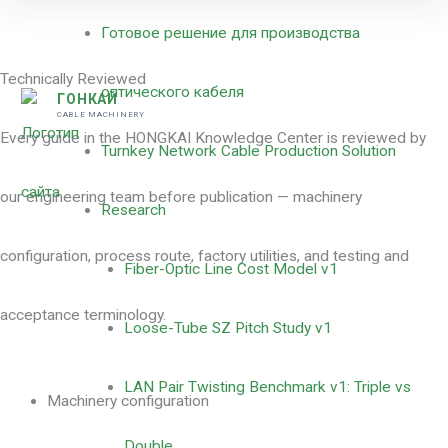
Готовое решение для производства
Technically Reviewed
оптического кабеля
ГОНКАЙ
CABLE MACHINERY
Every guide in the HONGKAI Knowledge Center is reviewed by
Turnkey Network Cable Production Solution
our engineering team before publication — machinery
Research
configuration, process route, factory utilities, and testing and
Fiber-Optic Line Cost Model v1
acceptance terminology.
Loose-Tube SZ Pitch Study v1
LAN Pair Twisting Benchmark v1: Triple vs
Machinery configuration
Double