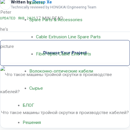
Written by
Питер Хе
кабеля
Technically reviewed by HONGKAI Engineering Team
17 MIN READ
UPDATED
ЯНВ 2025
Spare Parts & Accessories
Cable Extrusion Line Spare Parts
Discuss Your Project
Fiber Optic Cable Line Parts
Волоконно-оптические кабели
Сырье
БЛОГ
Что такое машины тройной скрутки в производстве кабелей?
Решения