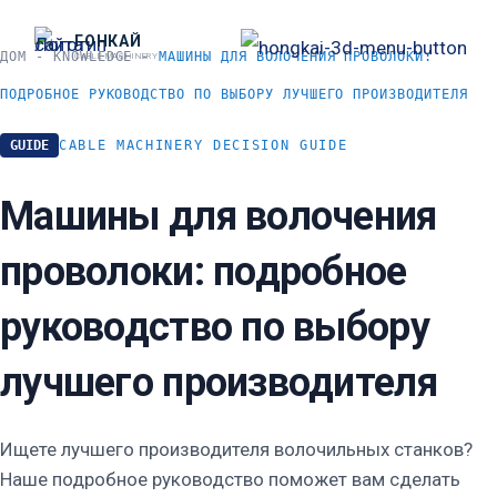
跳
ГОНКАЙ
至
ДОМ
-
KNOWLEDGE
-
МАШИНЫ ДЛЯ ВОЛОЧЕНИЯ ПРОВОЛОКИ:
CABLE MACHINERY
内
ПОДРОБНОЕ РУКОВОДСТВО ПО ВЫБОРУ ЛУЧШЕГО ПРОИЗВОДИТЕЛЯ
容
GUIDE
CABLE MACHINERY DECISION GUIDE
Машины для волочения
проволоки: подробное
руководство по выбору
лучшего производителя
Ищете лучшего производителя волочильных станков?
Наше подробное руководство поможет вам сделать