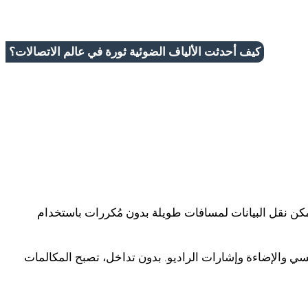
كيف أحدثت الألياف الضوئية ثورة في عالم الاتصالات؟
3% من الإشارة لمسافات تزيد عن 100 متر، مقارنةً بالأسلاك النحاسية التي تفقد أكثر من 94%. لذلك، يُمكن نقل البيانات لمسافات طويلة بدون مُكررات باستخدام
اطيسي والإضاءة وإشارات الراديو. بدون تداخل، تصبح المكالمات