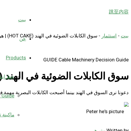
跳至内容
بيت
بيت
-
استثمار
-
سوق الكابلات الضوئية في الهند (HOT CAKE) | هونغكاي
عن
Products
GUIDE
Cable Machinery Decision Guide
سوق الكابلات الضوئية في الهند (HOT CAKE) | هونغكاي
خط إنتا
دعونا نرى السوق في الهند بينما أصبحت الكابلات البصرية مهمة في
e Guide
ماكينة ت
Written by
بيتر هـ