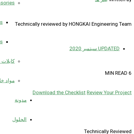
ssories
ts
Technically reviewed by HONGKAI Engineering Team
ts
UPDATED
سبتمبر 2020
كابلات ا
6 MIN READ
مواد خا
Download the Checklist
Review Your Project
مدونة
الحلول
Technically Reviewed