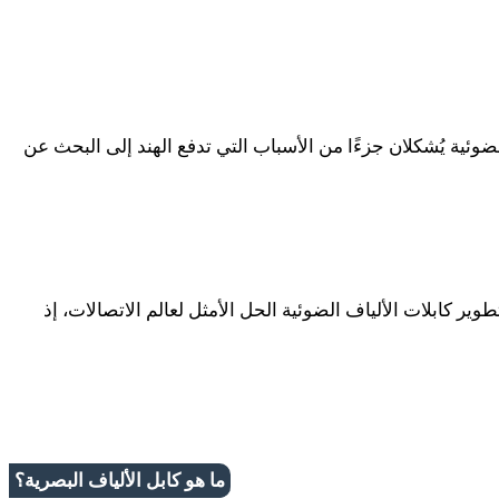
نزلية ازديادًا مستمرًا. كما أن ظهور إنترنت الأشياء (IoT) وتقدم تقنية الألياف الضوئية يُشكلان جزءًا من الأسباب التي تدفع الهند إلى البحث عن
تطوير كابلات الألياف الضوئية الحل الأمثل لعالم الاتصالات، إذ
ما هو كابل الألياف البصرية؟